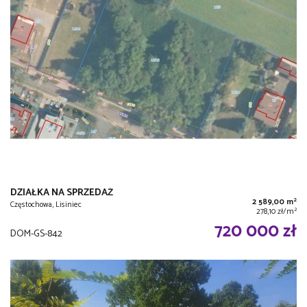
DZIAŁKA NA SPRZEDAŻ
2
2 589,00 m
Częstochowa, Lisiniec
2
278,10 zł/m
720 000 zł
DOM-GS-842