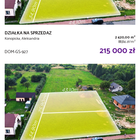
DZIAŁKA NA SPRZEDAŻ
2
2 420,00 m
Konopiska, Aleksandria
2
88,84 zł/m
215 000 zł
DOM-GS-927