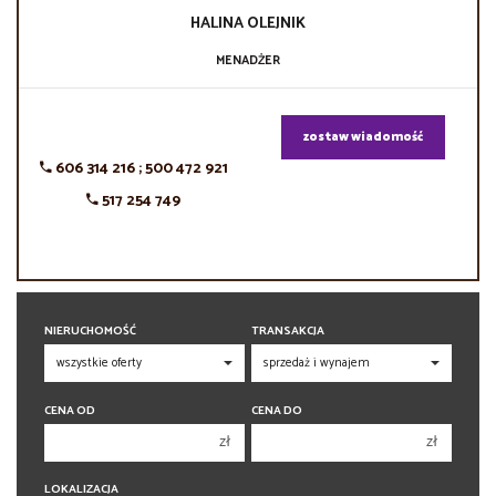
HALINA
OLEJNIK
MENADŻER
zostaw wiadomość
606 314 216 ; 500 472 921
517 254 749
NIERUCHOMOŚĆ
TRANSAKCJA
CENA OD
CENA DO
zł
zł
150 000 zł
150 000 zł
LOKALIZACJA