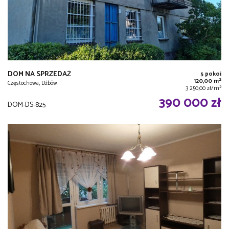
DOM NA SPRZEDAŻ
5 pokoi
2
120,00 m
Częstochowa, Dźbów
2
3 250,00 zł/m
390 000 zł
DOM-DS-825