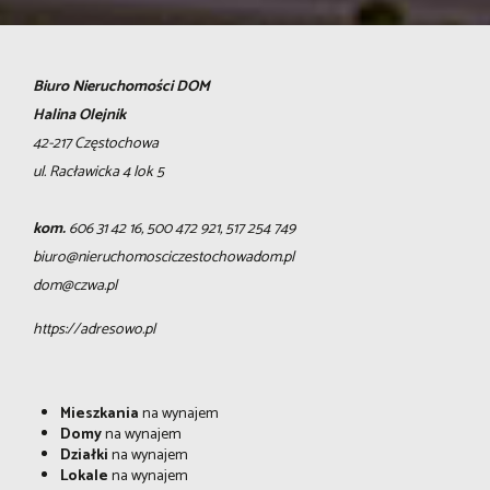
Biuro Nieruchomości DOM
Halina Olejnik
42-217 Częstochowa
ul. Racławicka 4 lok 5
kom.
606 31 42 16, 500 472 921, 517 254 749
biuro@nieruchomosciczestochowadom.pl
dom@czwa.pl
https://adresowo.pl
Mieszkania
na wynajem
Domy
na wynajem
Działki
na wynajem
Lokale
na wynajem