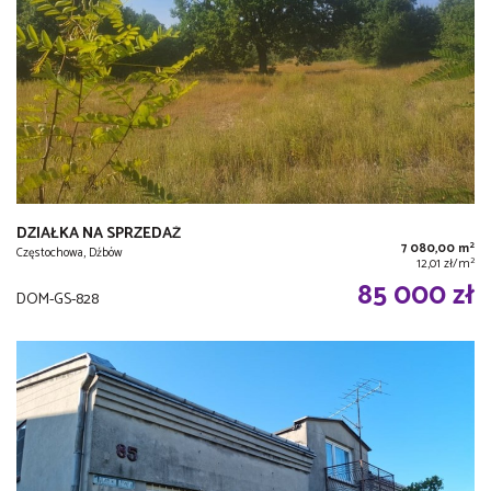
DZIAŁKA NA SPRZEDAŻ
2
7 080,00 m
Częstochowa, Dźbów
2
12,01 zł/m
85 000 zł
DOM-GS-828