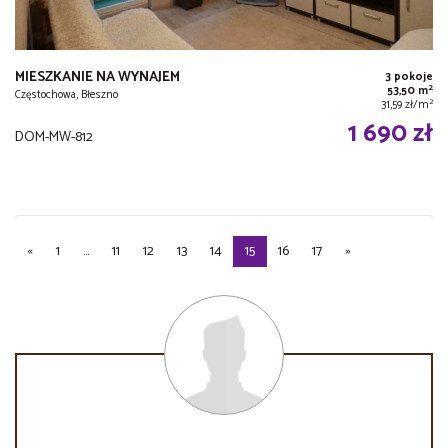
MIESZKANIE NA WYNAJEM
3 pokoje
2
53,50 m
Częstochowa, Błeszno
2
31,59 zł/m
1 690 zł
DOM-MW-812
«
1
...
11
12
13
14
15
16
17
»