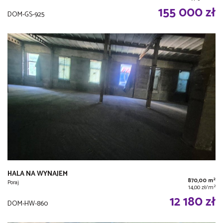
155 000 zł
DOM-GS-925
HALA NA WYNAJEM
2
870,00 m
Poraj
2
14,00 zł/m
12 180 zł
DOM-HW-860