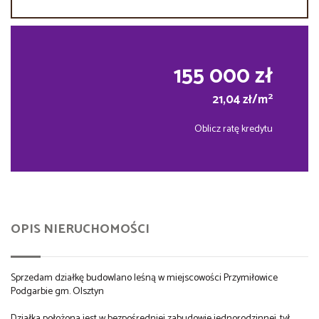
155 000 zł
2
21,04 zł/m
Oblicz ratę kredytu
OPIS NIERUCHOMOŚCI
Sprzedam działkę budowlano leśną w miejscowości Przymiłowice
Podgarbie gm. Olsztyn
Działka położona jest w bezpośredniej zabudowie jednorodzinnej, tył