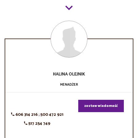
HALINA
OLEJNIK
MENADŻER
zostaw wiadomość
606 314 216 ; 500 472 921
517 254 749