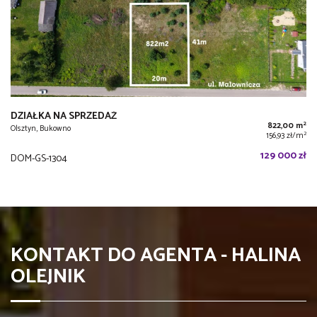
DZIAŁKA NA SPRZEDAŻ
2
822,00 m
Olsztyn, Bukowno
2
156,93 zł/m
129 000 zł
DOM-GS-1304
KONTAKT DO AGENTA - HALINA
OLEJNIK