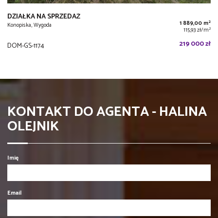
DZIAŁKA NA SPRZEDAŻ
2
1 889,00 m
Konopiska, Wygoda
2
115,93 zł/m
219 000 zł
DOM-GS-1174
KONTAKT DO AGENTA - HALINA
OLEJNIK
Imię
Email