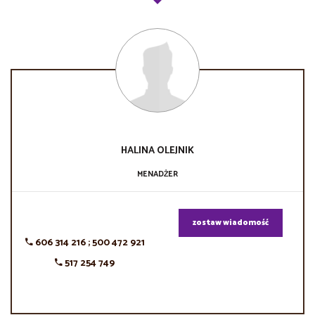
HALINA
OLEJNIK
MENADŻER
zostaw wiadomość
606 314 216 ; 500 472 921
517 254 749