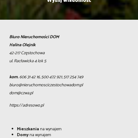
Biuro Nieruchomości DOM
Halina Olejnik
42-217 Częstochowa
ul. Racławicka 4 lok 5
kom.
606 31 42 16, 500 472 921, 517 254 749
biuro@nieruchomosciczestochowadom.pl
dom@czwa.pl
https://adresowo.pl
Mieszkania
na wynajem
Domy
na wynajem