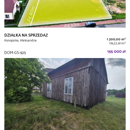
DZIAŁKA NA SPRZEDAŻ
2
1 300,00 m
Konopiska, Aleksandria
2
119,23 zł/m
155 000 zł
DOM-GS-925