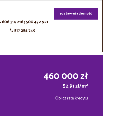
zostaw wiadomość
606 314 216 ; 500 472 921
517 254 749
460 000 zł
2
52,91 zł/m
Oblicz ratę kredytu