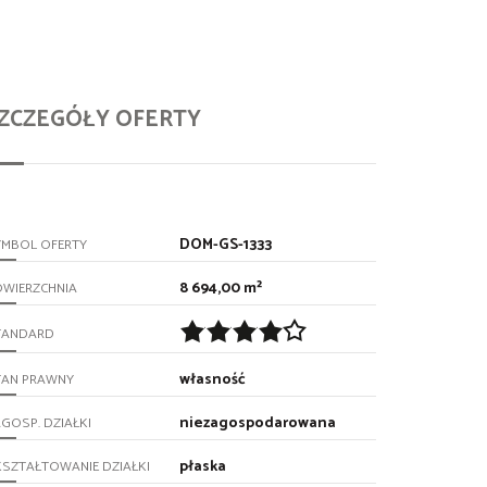
ZCZEGÓŁY OFERTY
DOM-GS-1333
YMBOL OFERTY
8 694,00 m²
OWIERZCHNIA
TANDARD
własność
TAN PRAWNY
niezagospodarowana
GOSP. DZIAŁKI
płaska
SZTAŁTOWANIE DZIAŁKI