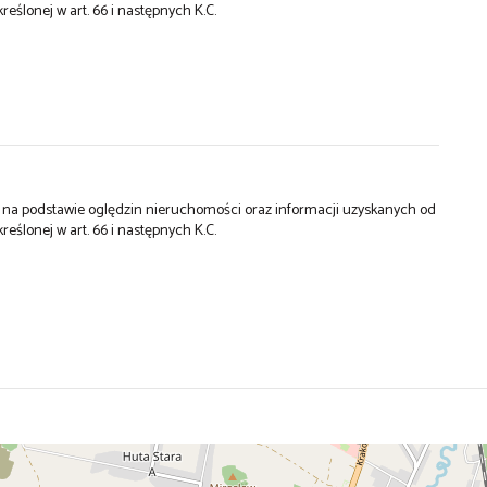
kreślonej w art. 66 i następnych K.C.
st na podstawie oględzin nieruchomości oraz informacji uzyskanych od
kreślonej w art. 66 i następnych K.C.