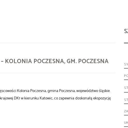
S
 – KOLONIA POCZESNA, GM. POCZESNA
S
P
S
ejscowości Kolonia Poczesna, gmina Poczesna, województwo śląskie.
krajowej DK1 w kierunku Katowic, co zapewnia doskonałą ekspozycję
S
ZA
UK