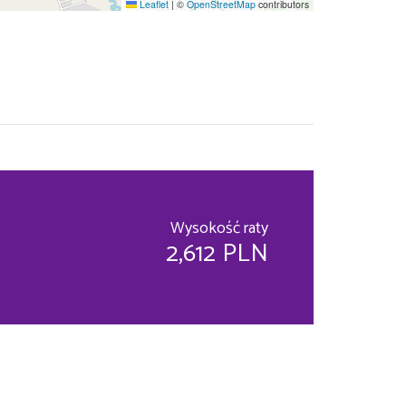
Leaflet
|
©
OpenStreetMap
contributors
Wysokość raty
2,612 PLN