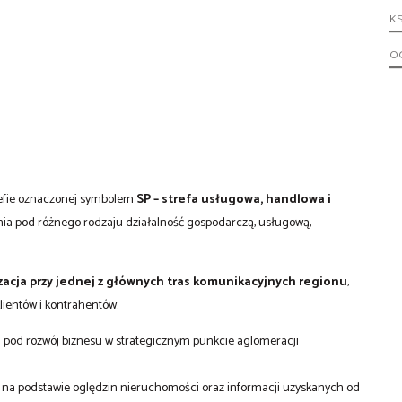
KS
OG
trefie oznaczonej symbolem
SP – strefa usługowa, handlowa i
nia pod różnego rodzaju działalność gospodarczą, usługową,
izacja przy jednej z głównych tras komunikacyjnych regionu
,
lientów i kontrahentów.
 pod rozwój biznesu w strategicznym punkcie aglomeracji
st na podstawie oględzin nieruchomości oraz informacji uzyskanych od