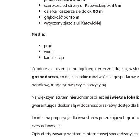
szerokość od strony ul. Katowickiej: ok.
43 m
działka rozszerza się do ok.
80 m
głębokość: ok.
116 m
wytyczony zjazd z ul. Katowickiej
Media:
prąd
woda
kanalizacja
Zgodnie z zapisami planu ogólnego teren znajduje się w s
gospodarcza
, co daje szerokie możliwości zagospodarowa
handlową, magazynową czy ekspozycyjną.
Największym atutem nieruchomości jest jej
świetna lokal
gwarantująca doskonałą widoczność oraz łatwy dostęp dla k
To idealna propozycja dla inwestorów poszukujących gruntu
częstochowskiej.
Opis oferty zawarty na stronie internetowej sporządzany je