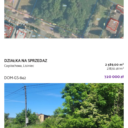
DZIAŁKA NA SPRZEDAŻ
2
2 589,00 m
Częstochowa, Lisiniec
2
278,10 zł/m
720 000 zł
DOM-GS-842