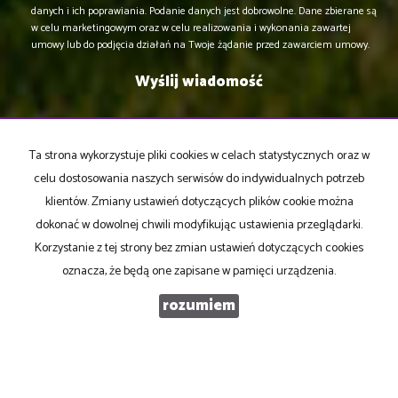
danych i ich poprawiania. Podanie danych jest dobrowolne. Dane zbierane są
w celu marketingowym oraz w celu realizowania i wykonania zawartej
umowy lub do podjęcia działań na Twoje żądanie przed zawarciem umowy.
Ta strona wykorzystuje pliki cookies w celach statystycznych oraz w
celu dostosowania naszych serwisów do indywidualnych potrzeb
Biuro Nieruchomości DOM
klientów. Zmiany ustawień dotyczących plików cookie można
Halina Olejnik
dokonać w dowolnej chwili modyfikując ustawienia przeglądarki.
42-217 Częstochowa
Korzystanie z tej strony bez zmian ustawień dotyczących cookies
ul. Racławicka 4 lok 5
oznacza, że będą one zapisane w pamięci urządzenia.
kom.
606 31 42 16, 500 472 921, 517 254 749
rozumiem
biuro@nieruchomosciczestochowadom.pl
dom@czwa.pl
https://adresowo.pl