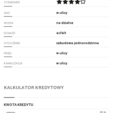
STANDARD
w ulicy
GAZ
na działce
WODA
asfalt
DOJAZD
zabudowa jednorodzinna
OTOCZENIE
w ulicy
PRĄD
w ulicy
KANALIZACJA
KALKULATOR KREDYTOWY
KWOTA KREDYTU
PLN