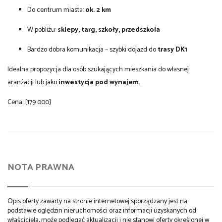
Do centrum miasta:
ok. 2 km
W pobliżu:
sklepy, targ, szkoły, przedszkola
Bardzo dobra komunikacja – szybki dojazd do
trasy DK1
Idealna propozycja dla osób szukających mieszkania do własnej
aranżacji lub jako
inwestycja pod wynajem
.
Cena: [179 000]
NOTA PRAWNA
Opis oferty zawarty na stronie internetowej sporządzany jest na
podstawie oględzin nieruchomości oraz informacji uzyskanych od
właściciela, może podlegać aktualizacji i nie stanowi oferty określonej w