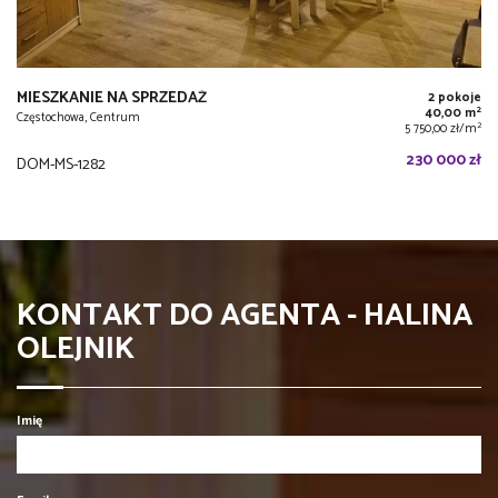
MIESZKANIE NA SPRZEDAŻ
2 pokoje
2
40,00 m
Częstochowa, Centrum
2
5 750,00 zł/m
230 000 zł
DOM-MS-1282
KONTAKT DO AGENTA - HALINA
OLEJNIK
Imię