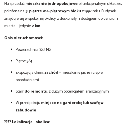
Na sprzedaż
mieszkanie jednopokojowe
o funkcjonalnym układzie,
położone na
3. piętrze w 4-piętrowym bloku
z 1992 roku. Budynek
znajduje się w spokojnej okolicy, z doskonałym dostępem do centrum
miasta – jedynie
2 km
.
Opis nieruchomości:
Powierzchnia: 32,3 M2
Piętro: 3/4
Ekspozycja okien:
zachód
– mieszkanie jasne i ciepłe
popołudniami
Stan:
do remontu
, z dużym potencjałem aranżacyjnym
W przedpokoju
miejsce na garderobę lub szafę w
zabudowie
????
Lokalizacja i okolica: