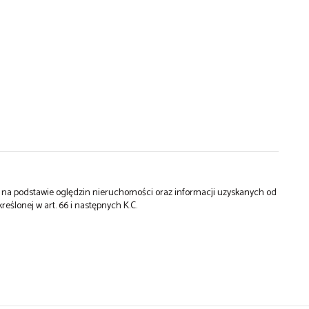
st na podstawie oględzin nieruchomości oraz informacji uzyskanych od
kreślonej w art. 66 i następnych K.C.