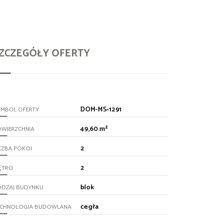
ZCZEGÓŁY OFERTY
DOM-MS-1291
YMBOL OFERTY
49,60 m²
OWIERZCHNIA
2
CZBA POKOI
2
ĘTRO
blok
ODZAJ BUDYNKU
cegła
ECHNOLOGIA BUDOWLANA