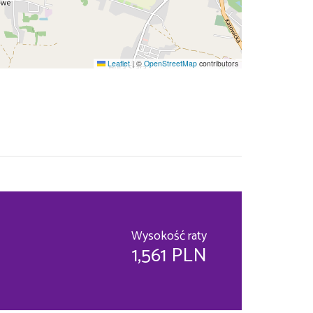
Leaflet
|
©
OpenStreetMap
contributors
Wysokość raty
1,561 PLN