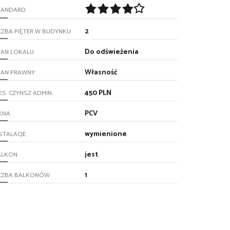
TANDARD
2
CZBA PIĘTER W BUDYNKU
Do odświeżenia
TAN LOKALU
Własność
TAN PRAWNY
450 PLN
ES. CZYNSZ ADMIN.
PCV
KNA
wymienione
STALACJE
jest
ALKON
1
ICZBA BALKONÓW