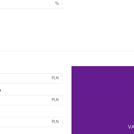
%
PLN
)
PLN
PLN
VA