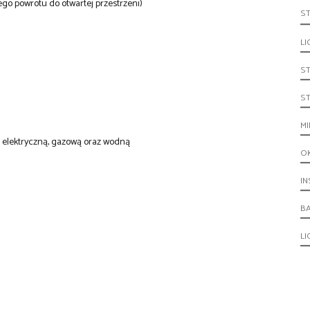
ego powrotu do otwartej przestrzeni)
S
LI
S
S
MI
: elektryczną, gazową oraz wodną
O
IN
B
L