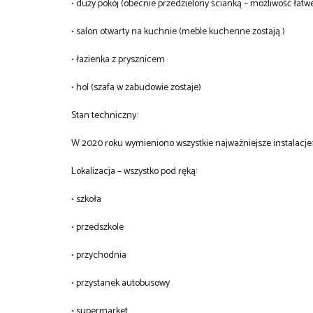
• duży pokój (obecnie przedzielony ścianką – możliwość łatw
• salon otwarty na kuchnie (meble kuchenne zostają )
• łazienka z prysznicem
• hol (szafa w zabudowie zostaje)
Stan techniczny:
W 2020 roku wymieniono wszystkie najważniejsze instalacje
Lokalizacja – wszystko pod ręką:
• szkoła
• przedszkole
• przychodnia
• przystanek autobusowy
• supermarket